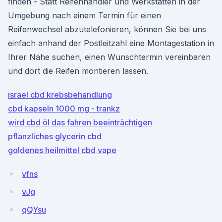
finden - Statt Reifenhändler und Werkstätten in der
Umgebung nach einem Termin für einen
Reifenwechsel abzutelefonieren, können Sie bei uns
einfach anhand der Postleitzahl eine Montagestation in
Ihrer Nähe suchen, einen Wunschtermin vereinbaren
und dort die Reifen montieren lassen.
israel cbd krebsbehandlung
cbd kapseln 1000 mg - trankz
wird cbd öl das fahren beeinträchtigen
pflanzliches glycerin cbd
goldenes heilmittel cbd vape
vfns
vJg
qQYsu