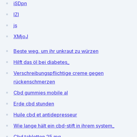
iSDpn
lZl
js
XMjoJ
Beste weg, um ihr unkraut zu würzen
Hilft das öl bei diabetes_
Verschreibungspflichtige creme gegen
rückenschmerzen
Cbd gummies mobile al
Erde cbd stunden
Huile cbd et antidepresseur
Wie lange hält ein cbd-stift in ihrem system_
Cbd tabletten 25 mg