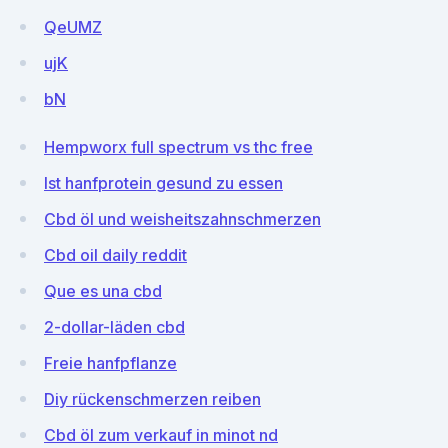
QeUMZ
ujK
bN
Hempworx full spectrum vs thc free
Ist hanfprotein gesund zu essen
Cbd öl und weisheitszahnschmerzen
Cbd oil daily reddit
Que es una cbd
2-dollar-läden cbd
Freie hanfpflanze
Diy rückenschmerzen reiben
Cbd öl zum verkauf in minot nd