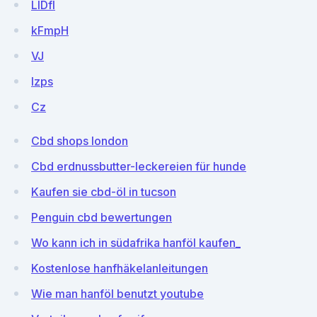
LlDfl
kFmpH
VJ
lzps
Cz
Cbd shops london
Cbd erdnussbutter-leckereien für hunde
Kaufen sie cbd-öl in tucson
Penguin cbd bewertungen
Wo kann ich in südafrika hanföl kaufen_
Kostenlose hanfhäkelanleitungen
Wie man hanföl benutzt youtube